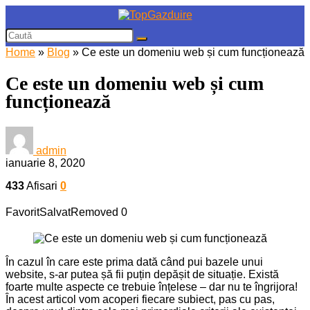
Home
»
Blog
»
Ce este un domeniu web și cum funcționează
Ce este un domeniu web și cum
funcționează
admin
ianuarie 8, 2020
433
Afisari
0
Favorit
Salvat
Removed
0
În cazul în care este prima dată când pui bazele unui
website, s-ar putea șă fii puțin depășit de situație. Există
foarte multe aspecte ce trebuie înțelese – dar nu te îngrijora!
În acest articol vom acoperi fiecare subiect, pas cu pas,