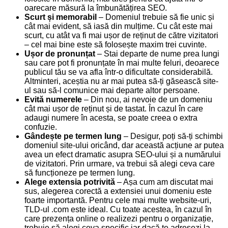
oarecare măsură la îmbunătățirea SEO.
Scurt și memorabil
– Domeniul trebuie să fie unic și
cât mai evident, să iasă din mulțime. Cu cât este mai
scurt, cu atât va fi mai ușor de reținut de către vizitatori
– cel mai bine este să folosește maxim trei cuvinte.
Ușor de pronunțat
– Stai departe de nume prea lungi
sau care pot fi pronunțate în mai multe feluri, deoarece
publicul tău se va afla într-o dificultate considerabilă.
Altminteri, aceștia nu ar mai putea să-ți găsească site-
ul sau să-l comunice mai departe altor persoane.
Evită numerele
– Din nou, ai nevoie de un domeniu
cât mai ușor de reținut și de tastat. În cazul în care
adaugi numere în acesta, se poate creea o extra
confuzie.
Gândește pe termen lung
– Desigur, poți să-ți schimbi
domeniul site-ului oricând, dar această acțiune ar putea
avea un efect dramatic asupra SEO-ului și a numărului
de vizitatori. Prin urmare, va trebui să alegi ceva care
să funcționeze pe termen lung.
Alege extensia potrivită
– Așa cum am discutat mai
sus, alegerea corectă a extensiei unui domeniu este
foarte importantă. Pentru cele mai multe website-uri,
TLD-ul .com este ideal. Cu toate acestea, în cazul în
care prezența online o realizezi pentru o organizație,
trebuie să alegi ceva specific iar dacă te adresezi la