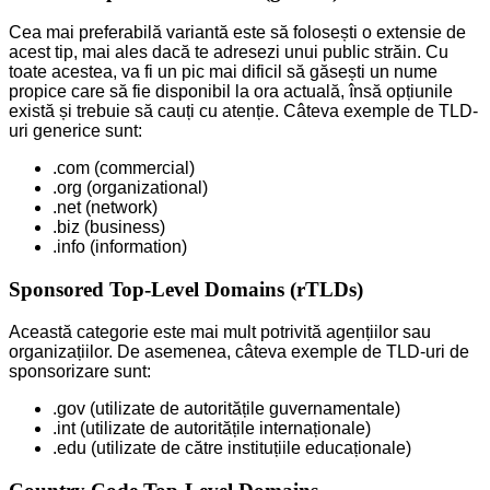
Cea mai preferabilă variantă este să folosești o extensie de
acest tip, mai ales dacă te adresezi unui public străin. Cu
toate acestea, va fi un pic mai dificil să găsești un nume
propice care să fie disponibil la ora actuală, însă opțiunile
există și trebuie să cauți cu atenție. Câteva exemple de TLD-
uri generice sunt:
.com (commercial)
.org (organizational)
.net (network)
.biz (business)
.info (information)
Sponsored Top-Level Domains (rTLDs)
Această categorie este mai mult potrivită agențiilor sau
organizațiilor. De asemenea, câteva exemple de TLD-uri de
sponsorizare sunt:
.gov (utilizate de autoritățile guvernamentale)
.int (utilizate de autoritățile internaționale)
.edu (utilizate de către instituțiile educaționale)