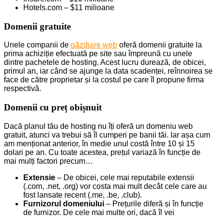
Hotels.com – $11 milioane
Domenii gratuite
Unele companii de
găzduire web
oferă domenii gratuite la
prima achiziție efectuată pe site sau împreună cu unele
dintre pachetele de hosting. Acest lucru durează, de obicei,
primul an, iar când se ajunge la data scadenței, reînnoirea se
face de către proprietar și la costul pe care îl propune firma
respectivă.
Domenii cu preț obișnuit
Dacă planul tău de hosting nu îți oferă un domeniu web
gratuit, atunci va trebui să îl cumperi pe banii tăi. Iar așa cum
am menționat anterior, în medie unul costă între 10 și 15
dolari pe an. Cu toate acestea, prețul variază în funcție de
mai mulți factori precum…
Extensie
– De obicei, cele mai reputabile extensii
(.com, .net, .org) vor costa mai mult decât cele care au
fost lansate recent (.me, .be, .club).
Furnizorul domeniului
– Prețurile diferă și în funcție
de furnizor. De cele mai multe ori, dacă îl vei