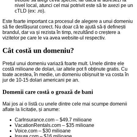
nivel local, atunci cel mai potrivit este să te axezi pe un
cTLD (ex: .ro).
Este foarte important ca procesul de alegere a unui domeniu
să fie desfășurat corect. Nu doar că te ajută să-ți definești
brandul, dar va și rezista în timp, rezultând o creștere a
vizitelor pe care le va avea website-ul respectiv.
Cât costă un domeniu?
Prețul unui domeniu variază foarte mult. Unele dintre ele
costă milioane de dolari, iar altele pot fi obținute gratis. Cu
toate acestea, în medie, un domeniu obișnuit te va costa în
jur de 10-15 dolari americani pe an.
Domenii care costă o groază de bani
Mai jos ai o listă cu unele dintre cele mai scumpe domenii
aflate la licitație, și anume:
CarInsurance.com – $49.7 milioane
VacationRentals.com – $35 milioane
Voice.com – $30 milioane
Insure.com – $16 milioane