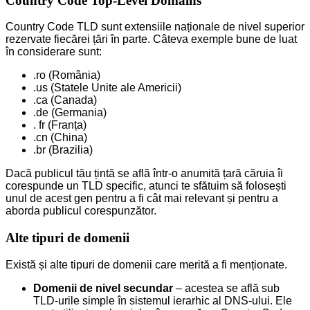
Country Code Top-Level Domains
Country Code TLD sunt extensiile naționale de nivel superior
rezervate fiecărei țări în parte. Câteva exemple bune de luat
în considerare sunt:
.ro (România)
.us (Statele Unite ale Americii)
.ca (Canada)
.de (Germania)
. fr (Franța)
.cn (China)
.br (Brazilia)
Dacă publicul tău țintă se află într-o anumită țară căruia îi
corespunde un TLD specific, atunci te sfătuim să folosești
unul de acest gen pentru a fi cât mai relevant și pentru a
aborda publicul corespunzător.
Alte tipuri de domenii
Există și alte tipuri de domenii care merită a fi menționate.
Domenii de nivel secundar
– acestea se află sub
TLD-urile simple în sistemul ierarhic al DNS-ului. Ele