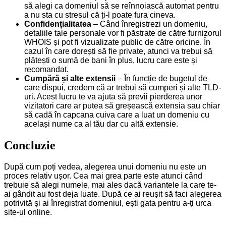
să alegi ca domeniul să se reînnoiască automat pentru
a nu sta cu stresul că ți-l poate fura cineva.
Confidențialitatea
– Când înregistrezi un domeniu,
detaliile tale personale vor fi păstrate de către furnizorul
WHOIS și pot fi vizualizate public de către oricine. În
cazul în care dorești să fie private, atunci va trebui să
plătești o sumă de bani în plus, lucru care este și
recomandat.
Cumpără și alte extensii
– În funcție de bugetul de
care dispui, credem că ar trebui să cumperi și alte TLD-
uri. Acest lucru te va ajuta să previi pierderea unor
vizitatori care ar putea să greșească extensia sau chiar
să cadă în capcana cuiva care a luat un domeniu cu
același nume ca al tău dar cu altă extensie.
Concluzie
După cum poți vedea, alegerea unui domeniu nu este un
proces relativ ușor. Cea mai grea parte este atunci când
trebuie să alegi numele, mai ales dacă variantele la care te-
ai gândit au fost deja luate. După ce ai reușit să faci alegerea
potrivită și ai înregistrat domeniul, ești gata pentru a-ți urca
site-ul online.