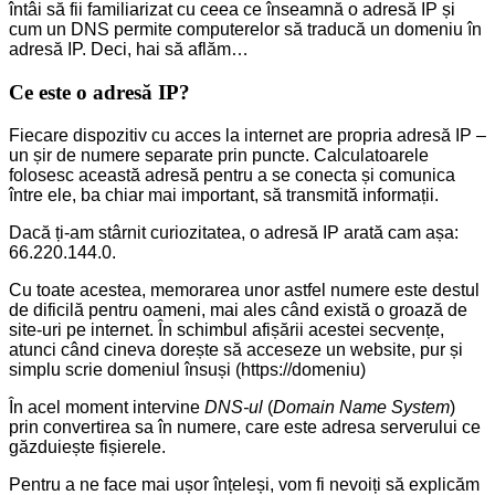
întâi să fii familiarizat cu ceea ce înseamnă o adresă IP și
cum un DNS permite computerelor să traducă un domeniu în
adresă IP. Deci, hai să aflăm…
Ce este o adresă IP?
Fiecare dispozitiv cu acces la internet are propria adresă IP –
un șir de numere separate prin puncte. Calculatoarele
folosesc această adresă pentru a se conecta și comunica
între ele, ba chiar mai important, să transmită informații.
Dacă ți-am stârnit curiozitatea, o adresă IP arată cam așa:
66.220.144.0.
Cu toate acestea, memorarea unor astfel numere este destul
de dificilă pentru oameni, mai ales când există o groază de
site-uri pe internet. În schimbul afișării acestei secvențe,
atunci când cineva dorește să acceseze un website, pur și
simplu scrie domeniul însuși (https://domeniu)
În acel moment intervine
DNS-ul
(
Domain Name System
)
prin convertirea sa în numere, care este adresa serverului ce
găzduiește fișierele.
Pentru a ne face mai ușor înțeleși, vom fi nevoiți să explicăm