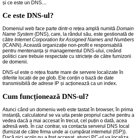
și ce este un DNS…
Ce este DNS-ul?
Domeniul web face parte dintr-o rețea amplă numită
Domain
Name System
(DNS), care, la rândul său, este gestionată de
către
Internet Corporation for Assigned Names and Numbers
(ICANN). Această organizație non-profit e responsabilă
pentru mentenanța și managementul DNS-ului, creând
politici care trebuie respectate cu strictețe de către furnizorii
de domenii.
DNS-ul este o rețea foarte mare de servere localizate în
diferite locații de pe glob. Ele conțin o bază de date
transmisibilă de adrese IP și acționează ca un index.
Cum funcționează DNS-ul?
Atunci când un domeniu web este tastat în browser, în prima
instanță, calculatorul se va uita peste propriul cache pentru a
vedea dacă a mai accesat în trecut, cel puțin o dată, acea
adresă web. În caz contrar, va contacta serverul DNS local
(furnizat de către firma unde ai cumpărat internetul (ISP)).
Dacă nici acolo nu a fost accesat, atunci PC-ul va localiza