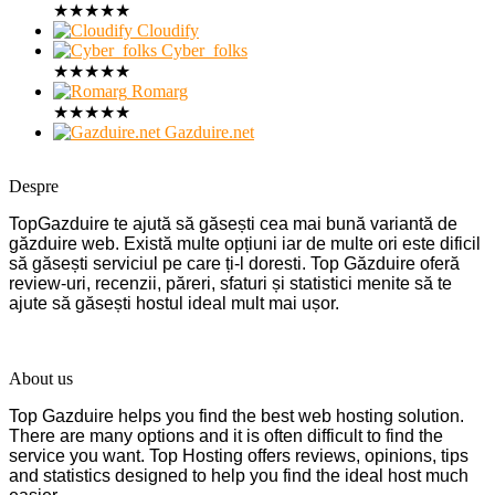
★
★
★
★
★
Cloudify
Cyber_folks
★
★
★
★
★
Romarg
★
★
★
★
★
Gazduire.net
Despre
TopGazduire te ajută să găsești cea mai bună variantă de
găzduire web. Există multe opțiuni iar de multe ori este dificil
să găsești serviciul pe care ți-l doresti. Top Găzduire oferă
review-uri, recenzii, păreri, sfaturi și statistici menite să te
ajute să găsești hostul ideal mult mai ușor.
About us
Top Gazduire helps you find the best web hosting solution.
There are many options and it is often difficult to find the
service you want. Top Hosting offers reviews, opinions, tips
and statistics designed to help you find the ideal host much