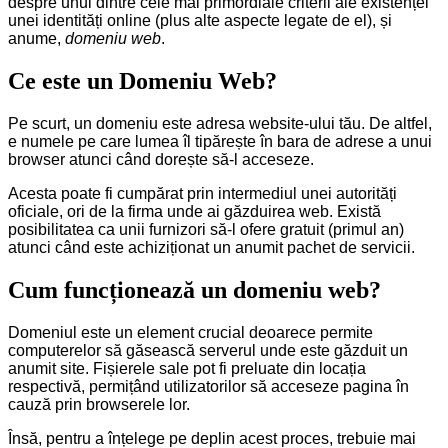
despre unul dintre cele mai primordiale criterii ale existenței
unei identități online (plus alte aspecte legate de el), și
anume,
domeniu web
.
Ce este un Domeniu Web?
Pe scurt, un domeniu este adresa website-ului tău. De altfel,
e numele pe care lumea îl tipărește în bara de adrese a unui
browser atunci când dorește să-l acceseze.
Acesta poate fi cumpărat prin intermediul unei autorități
oficiale, ori de la firma unde ai găzduirea web. Există
posibilitatea ca unii furnizori să-l ofere gratuit (primul an)
atunci când este achiziționat un anumit pachet de servicii.
Cum funcționează un domeniu web?
Domeniul este un element crucial deoarece permite
computerelor să găsească serverul unde este găzduit un
anumit site. Fișierele sale pot fi preluate din locația
respectivă, permițând utilizatorilor să acceseze pagina în
cauză prin browserele lor.
Însă, pentru a înțelege pe deplin acest proces, trebuie mai