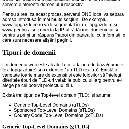
serverele aferente domeniului respectiv.
Pentru a realiza acest proces, serverul DNS local va separa
adresa introdusă în mai multe secțiuni. De exemplu,
www.topgazduire.ro va fi segmentat în .ro, topgazduire și
www pentru a se conecta la IP-ul rădăcinei domeniului și
pentru a primi un răspuns înapoi din partea lui cu informațiile
care sunt necesare afișării paginii.
Tipuri de domenii
Un domeniu web este alcătuit din rădăcina de bază/numele
(ex: topgazduire) și o extensie / un TLD (ex: .ro). Există o
varietate foarte mare de extensii și este folositor să înțelegi
diferitele tipuri de TLD-uri valabile publicului larg pentru a-l
alege pe cel potrivit proiectului tău.
Există trei tipuri de Top-level domain (TLD), și anume:
Generic Top-Level Domains (gTLDs)
Sponsored Top-Level Domains (sTLDs)
Country Code Top-Level Domains (ccTLDs)
Generic Top-Level Domains (gTLDs)