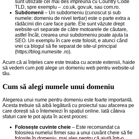
sunt utilizate cel mai des împreună cu Country Code
TLD, spre exemplu – .co.uk, gov.uk, sau com.ro.
Subdomenii
– Un subdomeniu (cunoscut și sub
numele: domeniu de nivel terțiar) este o parte extra a
rădăcinii din care face parte. Ele sunt văzute drept
website-uri separate de către motoarele de căutare,
astfel încât, crearea unui subdomeniu poate ajuta la
SEO. Un exemplu în care este folosit, e atunci când
vrei ca blogul să fie separat de site-ul principal
(https://blog.numesite .ro).
Acum că ai înțeles care este treaba cu aceste extensii, haide
să vedem cum poți alege un domeniu web pentru website-ul
tău.
Cum să alegi numele unui domeniu
Alegerea unui nume pentru domeniu este foarte importantă.
Acesta trebuie să aibă legătură cu proiectul sau afacerea pe
care dorești să o întemeiezi în spațiul online. Iată câteva
sfaturi care te pot ajuta în acest proces:
Folosește cuvinte cheie
– Este recomandat ca
folosirea numelui firmei sau a unui cuvânt cheie să fie
folosite în domeniu, mai ales pentru că ajută într-o