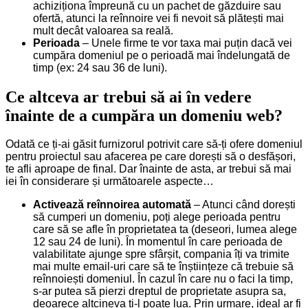
achiziționa împreună cu un pachet de găzduire sau
ofertă, atunci la reînnoire vei fi nevoit să plătești mai
mult decât valoarea sa reală.
Perioada
– Unele firme te vor taxa mai puțin dacă vei
cumpăra domeniul pe o perioadă mai îndelungată de
timp (ex: 24 sau 36 de luni).
Ce altceva ar trebui să ai în vedere
înainte de a cumpăra un domeniu web?
Odată ce ți-ai găsit furnizorul potrivit care să-ți ofere domeniul
pentru proiectul sau afacerea pe care dorești să o desfășori,
te afli aproape de final. Dar înainte de asta, ar trebui să mai
iei în considerare și următoarele aspecte…
Activează reînnoirea automată
– Atunci când dorești
să cumperi un domeniu, poți alege perioada pentru
care să se afle în proprietatea ta (deseori, lumea alege
12 sau 24 de luni). În momentul în care perioada de
valabilitate ajunge spre sfârșit, compania îți va trimite
mai multe email-uri care să te înștiințeze că trebuie să
reînnoiești domeniul. În cazul în care nu o faci la timp,
s-ar putea să pierzi dreptul de proprietate asupra sa,
deoarece altcineva ți-l poate lua. Prin urmare, ideal ar fi