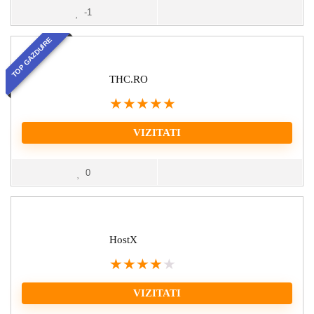
-1
TOP GAZDUIRE
THC.RO
★
★
★
★
★
VIZITATI
0
HostX
★
★
★
★
★
VIZITATI