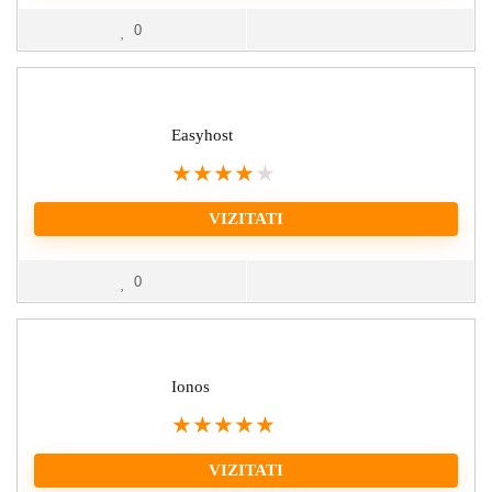
0
Easyhost
★
★
★
★
★
VIZITATI
0
Ionos
★
★
★
★
★
VIZITATI