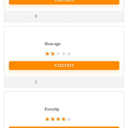
VIZITATI
0
Host-age
★
★
★
★
★
VIZITATI
1
ForceSp
★
★
★
★
★