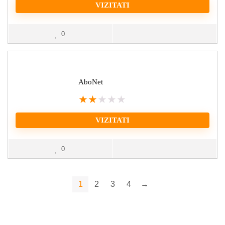
VIZITATI
0
AboNet
★
★
★
★
★
VIZITATI
0
1
2
3
4
→