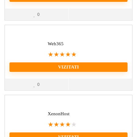
0
Web365
★
★
★
★
★
VIZITATI
0
XenonHost
★
★
★
★
★