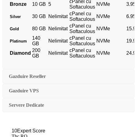
cPanel cu
Bronze
10 GB
5
NVMe
3.95
Softaculous
cPanel cu
30 GB
Nelimitat
NVMe
6.95
Silver
Softaculous
cPanel cu
80 GB
Nelimitat
NVMe
15.9
Gold
Softaculous
140
cPanel cu
Nelimitat
NVMe
19.9
Platinum
GB
Softaculous
200
cPanel cu
Diamond
Nelimitat
NVMe
24.9
GB
Softaculous
Gazduire Reseller
Gazduire VPS
Servere Dedicate
10
Expert Score
Thc.RO