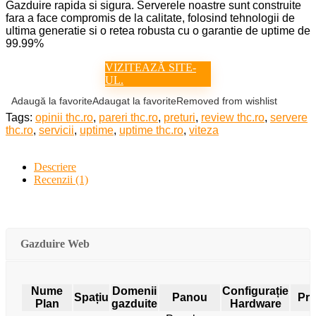
Gazduire rapida si sigura. Serverele noastre sunt construite
fara a face compromis de la calitate, folosind tehnologii de
ultima generatie si o retea robusta cu o garantie de uptime de
99.99%
VIZITEAZĂ SITE-
UL.
Adaugă la favorite
Adaugat la favorite
Removed from wishlist
Tags:
opinii thc.ro
,
pareri thc.ro
,
preturi
,
review thc.ro
,
servere
thc.ro
,
servicii
,
uptime
,
uptime thc.ro
,
viteza
Descriere
Recenzii (1)
Gazduire Web
Nume
Domenii
Configurație
Spațiu
Panou
Pre
Plan
gazduite
Hardware