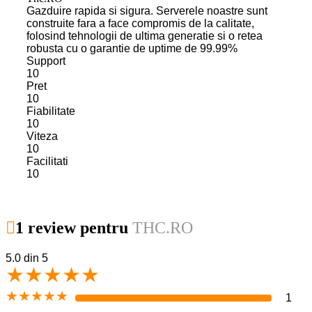
Gazduire rapida si sigura. Serverele noastre sunt
construite fara a face compromis de la calitate,
folosind tehnologii de ultima generatie si o retea
robusta cu o garantie de uptime de 99.99%
Support
10
Pret
10
Fiabilitate
10
Viteza
10
Facilitati
10
1 review pentru
THC.RO
5.0
din 5
★
★
★
★
★
★
★
★
★
★
1