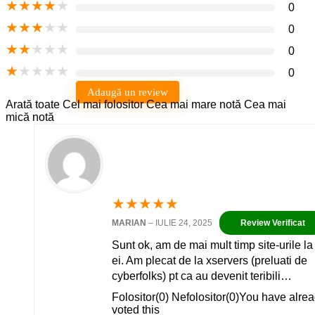
★
★
★
★
★
0
★
★
★
★
★
0
★
★
★
★
★
0
★
★
★
★
★
0
Adaugă un review
Arată toate
Cel mai folositor
Cea mai mare notă
Cea mai
mică notă
★
★
★
★
★
MARIAN
–
IULIE 24, 2025
Sunt ok, am de mai mult timp site-urile la
ei. Am plecat de la xservers (preluati de
cyberfolks) pt ca au devenit teribili…
Folositor
(
0
)
Nefolositor
(
0
)
You have alre
voted this