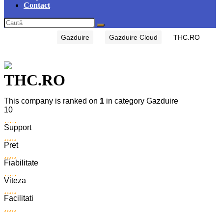
Contact
Prima pagină
Gazduire
Gazduire Cloud
THC.RO
THC.RO
This company is ranked on
1
in category Gazduire
10
Support
Pret
Fiabilitate
Viteza
Facilitati