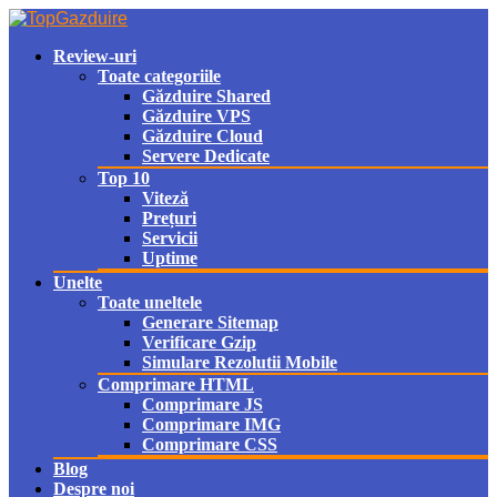
Review-uri
Toate categoriile
Găzduire Shared
Găzduire VPS
Găzduire Cloud
Servere Dedicate
Top 10
Viteză
Prețuri
Servicii
Uptime
Unelte
Toate uneltele
Generare Sitemap
Verificare Gzip
Simulare Rezolutii Mobile
Comprimare HTML
Comprimare JS
Comprimare IMG
Comprimare CSS
Blog
Despre noi