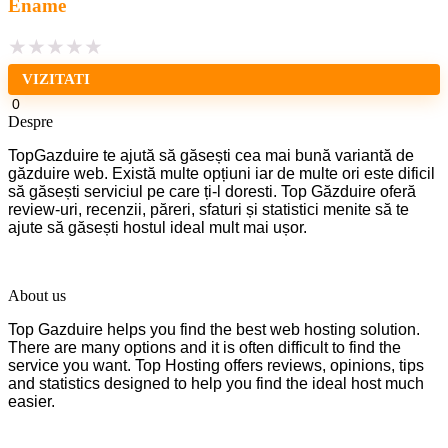
Ename
★
★
★
★
★
VIZITATI
0
Despre
TopGazduire te ajută să găsești cea mai bună variantă de
găzduire web. Există multe opțiuni iar de multe ori este dificil
să găsești serviciul pe care ți-l doresti. Top Găzduire oferă
review-uri, recenzii, păreri, sfaturi și statistici menite să te
ajute să găsești hostul ideal mult mai ușor.
About us
Top Gazduire helps you find the best web hosting solution.
There are many options and it is often difficult to find the
service you want. Top Hosting offers reviews, opinions, tips
and statistics designed to help you find the ideal host much
easier.