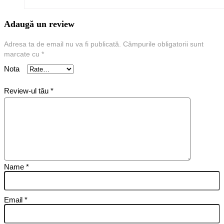
Adaugă un review
Adresa ta de email nu va fi publicată.
Câmpurile obligatorii sunt
marcate cu
*
Nota
Review-ul tău
*
Name
*
Email
*