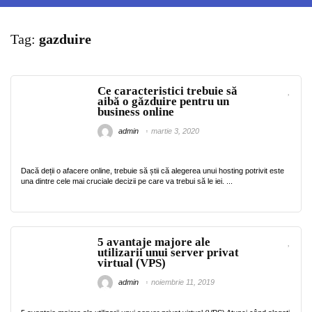
Tag:
gazduire
Ce caracteristici trebuie să
aibă o găzduire pentru un
business online
admin
martie 3, 2020
Dacă deții o afacere online, trebuie să știi că alegerea unui hosting potrivit este
una dintre cele mai cruciale decizii pe care va trebui să le iei. ...
5 avantaje majore ale
utilizarii unui server privat
virtual (VPS)
admin
noiembrie 11, 2019