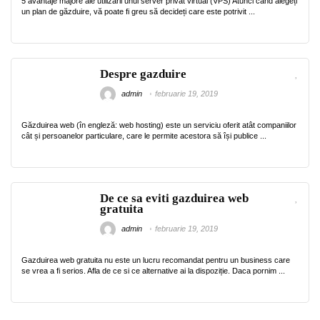
5 avantaje majore ale utilizarii unui server privat virtual (VPS) Atunci când alegeți
un plan de găzduire, vă poate fi greu să decideți care este potrivit ...
Despre gazduire
admin
februarie 19, 2019
Găzduirea web (în engleză: web hosting) este un serviciu oferit atât companiilor
cât și persoanelor particulare, care le permite acestora să își publice ...
De ce sa eviti gazduirea web
gratuita
admin
februarie 19, 2019
Gazduirea web gratuita nu este un lucru recomandat pentru un business care
se vrea a fi serios. Afla de ce si ce alternative ai la dispoziție. Daca pornim ...