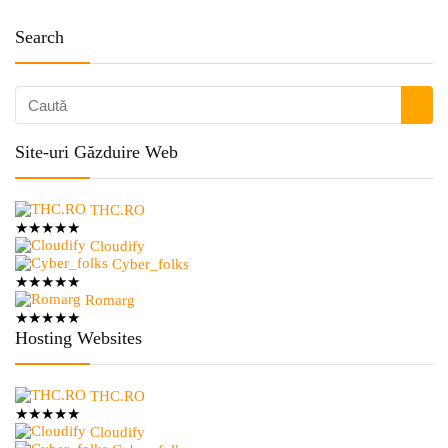
Search
Site-uri Găzduire Web
THC.RO
★
★
★
★
★
Cloudify
Cyber_folks
★
★
★
★
★
Romarg
★
★
★
★
★
Hosting Websites
THC.RO
★
★
★
★
★
Cloudify