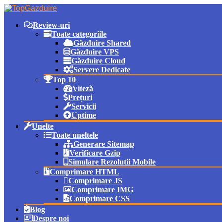
Review-uri
Toate categoriile
Găzduire Shared
Găzduire VPS
Găzduire Cloud
Servere Dedicate
Top 10
Viteză
Prețuri
Servicii
Uptime
Unelte
Toate uneltele
Generare Sitemap
Verificare Gzip
Simulare Rezolutii Mobile
Comprimare HTML
Comprimare JS
Comprimare IMG
Comprimare CSS
Blog
Despre noi