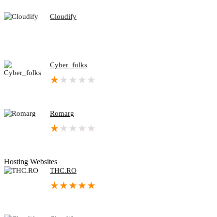
Cloudify
Cyber_folks
★
★
★
★
★
Romarg
★
★
★
★
★
Hosting Websites
THC.RO
★
★
★
★
★