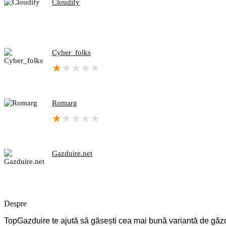
Cloudify
Cyber_folks
★
★
★
★
★
Romarg
★
★
★
★
★
Gazduire.net
Despre
TopGazduire te ajută să găsești cea mai bună variantă de găzduir