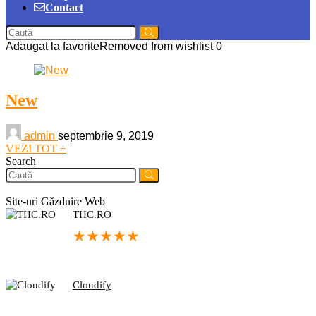
Contact
Adaugat la favorite
Removed from wishlist
0
New
admin
septembrie 9, 2019
VEZI TOT +
Search
Site-uri Găzduire Web
THC.RO
★
★
★
★
★
Cloudify