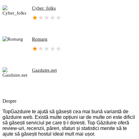
Cyber_folks
★
★
★
★
★
Romarg
★
★
★
★
★
Gazduire.net
Despre
TopGazduire te ajută să găsești cea mai bună variantă de
găzduire web. Există multe opțiuni iar de multe ori este dificil
să găsești serviciul pe care ți-l doresti. Top Găzduire oferă
review-uri, recenzii, păreri, sfaturi și statistici menite să te
ajute să găsești hostul ideal mult mai ușor.