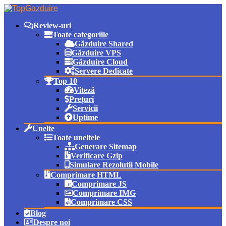
Review-uri
Toate categoriile
Găzduire Shared
Găzduire VPS
Găzduire Cloud
Servere Dedicate
Top 10
Viteză
Prețuri
Servicii
Uptime
Unelte
Toate uneltele
Generare Sitemap
Verificare Gzip
Simulare Rezolutii Mobile
Comprimare HTML
Comprimare JS
Comprimare IMG
Comprimare CSS
Blog
Despre noi