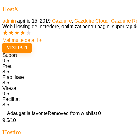
HostX
admin
aprilie 15, 2019
Gazduire
,
Gazduire Cloud
,
Gazduire Re
Web Hosting de incredere, optimizat pentru pagini super rapid
★
★
★
★
★
Mai multe detalii +
VIZITATI
Suport
9.5
Pret
8.5
Fiabilitate
8.5
Viteza
9.5
Facilitati
8.5
Adaugat la favorite
Removed from wishlist
0
9.5
/10
Hostico