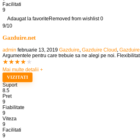
Facilitati
9
Adaugat la favorite
Removed from wishlist
0
9
/10
Gazduire.net
admin
februarie 13, 2019
Gazduire
,
Gazduire Cloud
,
Gazduire
Argumentele pentru care trebuie sa ne alegi pe noi. Flexibilitat
★
★
★
★
★
Mai multe detalii +
VIZITATI
Suport
8.5
Pret
9
Fiabilitate
9
Viteza
9
Facilitati
9