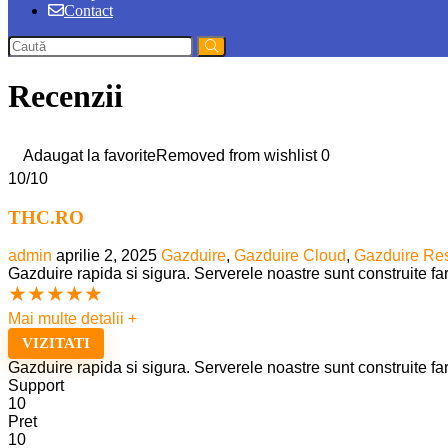
Contact
Recenzii
Adaugat la favorite
Removed from wishlist
0
10
/10
THC.RO
admin
aprilie 2, 2025
Gazduire
,
Gazduire Cloud
,
Gazduire Res
Gazduire rapida si sigura. Serverele noastre sunt construite fa
★
★
★
★
★
Mai multe detalii +
VIZITATI
Gazduire rapida si sigura. Serverele noastre sunt construite fa
Support
10
Pret
10