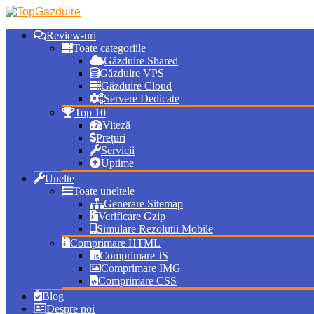
Review-uri
Toate categoriile
Găzduire Shared
Găzduire VPS
Găzduire Cloud
Servere Dedicate
Top 10
Viteză
Prețuri
Servicii
Uptime
Unelte
Toate uneltele
Generare Sitemap
Verificare Gzip
Simulare Rezolutii Mobile
Comprimare HTML
Comprimare JS
Comprimare IMG
Comprimare CSS
Blog
Despre noi