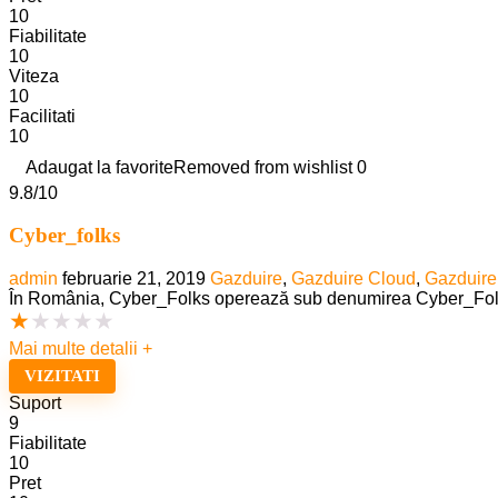
10
Fiabilitate
10
Viteza
10
Facilitati
10
Adaugat la favorite
Removed from wishlist
0
9.8
/10
Cyber_folks
admin
februarie 21, 2019
Gazduire
,
Gazduire Cloud
,
Gazduire
În România, Cyber_Folks operează sub denumirea Cyber_Folks SRL,
★
★
★
★
★
Mai multe detalii +
VIZITATI
Suport
9
Fiabilitate
10
Pret