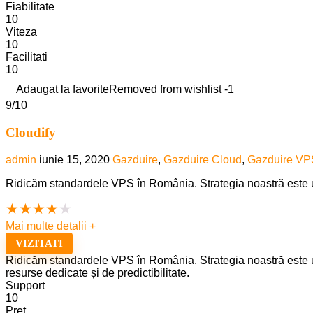
Fiabilitate
10
Viteza
10
Facilitati
10
Adaugat la favorite
Removed from wishlist
-1
9
/10
Cloudify
admin
iunie 15, 2020
Gazduire
,
Gazduire Cloud
,
Gazduire VP
Ridicăm standardele VPS în România. Strategia noastră este una
★
★
★
★
★
Mai multe detalii +
VIZITATI
Ridicăm standardele VPS în România. Strategia noastră este un
resurse dedicate și de predictibilitate.
Support
10
Pret