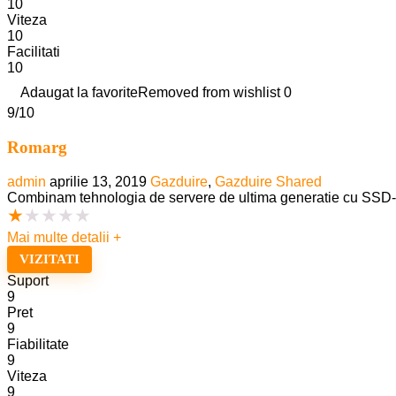
10
Viteza
10
Facilitati
10
Adaugat la favorite
Removed from wishlist
0
9
/10
Romarg
admin
aprilie 13, 2019
Gazduire
,
Gazduire Shared
Combinam tehnologia de servere de ultima generatie cu SSD-u
★
★
★
★
★
Mai multe detalii +
VIZITATI
Suport
9
Pret
9
Fiabilitate
9
Viteza
9