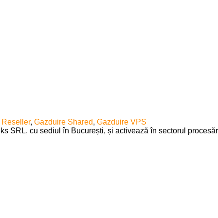
 Reseller
,
Gazduire Shared
,
Gazduire VPS
 cu sediul în București, și activează în sectorul procesării dat