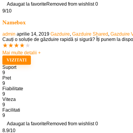
Adaugat la favorite
Removed from wishlist
0
9
/10
Namebox
admin
aprilie 14, 2019
Gazduire
,
Gazduire Shared
,
Gazduire
Cauți o soluție de găzduire rapidă și sigură? Îți punem la dis
★
★
★
★
★
Mai multe detalii +
VIZITATI
Suport
9
Pret
9
Fiabilitate
9
Viteza
9
Facilitati
9
Adaugat la favorite
Removed from wishlist
0
8.9
/10