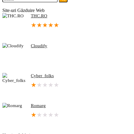
Site-uri Găzduire Web
THC.RO
★
★
★
★
★
Cloudify
Cyber_folks
★
★
★
★
★
Romarg
★
★
★
★
★