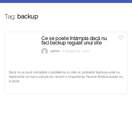
Tag:
backup
Ce se poate întâmpla dacă nu
faci backup regulat unui site
admin
ianuarie 15, 2020
Dacă nu ai avut niciodată o problemă cu site-ul, probabil backup-urile nu
reprezintă un lucru căruia să-i acorzi o importanță. Numai fiindcă acesta nu
a picat ...