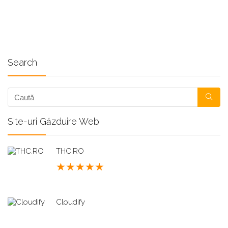
Search
Site-uri Găzduire Web
THC.RO
★
★
★
★
★
Cloudify