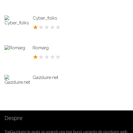
Cyber_folks
★
★
★
★
★
Romarg
★
★
★
★
★
Gazduire.net
Despre
TopGazduire te ajută să găsești cea mai bună variantă de găzduire web.