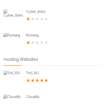
Cyber_folks
★
★
★
★
★
Romarg
★
★
★
★
★
Hosting Websites
THC.RO
★
★
★
★
★
Cloudify